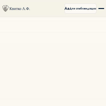
Аа
Квитко А.Ф.
Для слабовидящих
Главная
Сведения
Услуги
Документы
Тарифы
Ссылки
Вакансии